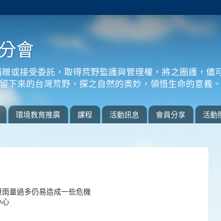
分會
捐贈或接受委託，取得荒野監護與管理權，將之圈護，儘
留下來的台灣荒野，探之自然的奧妙，領悟生命的意義
環境教育推廣
課程
活動訊息
會員分享
活動
但雨量過多仍易造成一些危機
小心