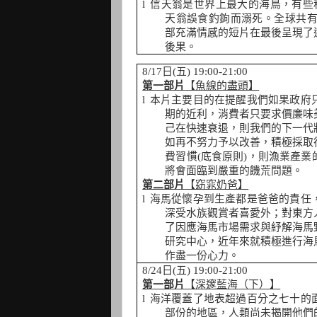
l
信天翁是世界上最大的海鳥，有些
天翁誤食釣鉤而溺死。全球共
部充滿情感的短片在最後呈現了
後果。
8/17
日
(
五
) 19:00-21:00
第一部片
【魚線的盡頭】
l
本片主要目的在提醒我們如果政府
期的近利，消費者只要求價廉味
己在快速衰退，則我們的下一代
如再不努力予以改善，積極採取
費習慣
(
底食原則
)
，則漁業產業
將會面臨到嚴重的饑荒問題。
第二部片
【窈窕奶爸】
l
海馬從懷孕到生產都是爸爸的責任
深受水族觀賞者喜愛外；對東方
了因應海馬市場需求與紓解海馬
研究中心，近年來就積極進行海
作盡一份心力。
8/24
日
(
五
) 19:00-21:00
第一部片
【深邃藍海（下）】
l
海洋覆蓋了地表超過百分之七十的
部份的地區，人類尚未揭開他們