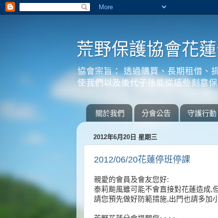
荒野保護協會花蓮
協會宗旨： 透過購買、長期租借、
使我們以及後代子孫能從這些刻意保
關於我們
分會公告
守護行動
2012年6月20日 星期三
2012/06/20花蓮停班停課
親愛的會員及會友您好:
泰莉颱風雖可能不會直接對花蓮造成,
請您預先做好防範措施,出門也請多加