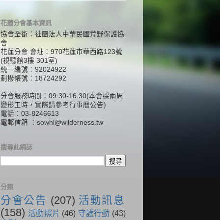
花蓮分會基本資訊
協會全銜：社團法人中華民國荒野保護協
會
花蓮分會 會址：970花蓮市華西路123號
(視聽館3樓 301室)
統一編號：92024922
劃撥帳號：18724292
分會服務時間：09:30-16:30(本會採兩周
變形工時，實際請參考行事曆公告)
電話：03-8246613
電郵信箱 ：
sowhl@wilderness.tw
搜尋此網誌
分類
分會公告
(207)
活動訊息
(158)
活動照片
(46)
守護行動
(43)