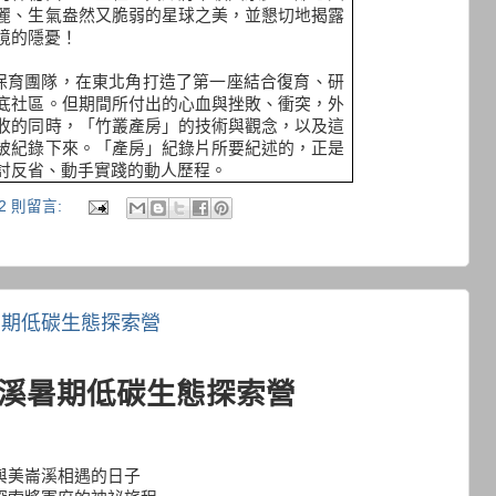
麗、生氣盎然又脆弱的星球之美，並懇切地揭露
境的隱憂！
保育團隊，在東北角打造了第一座結合復育、研
底社區。但期間所付出的心血與挫敗、衝突，外
收的同時，「竹叢產房」的技術與觀念，以及這
被紀錄下來。「產房」紀錄片所要紀述的，正是
討反省、動手實踐的動人歷程。
2 則留言:
暑期低碳生態探索營
溪暑期低碳生態探索營
與美崙溪相遇的日子