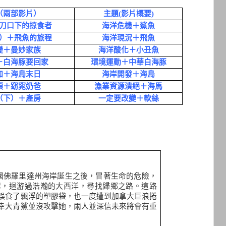
（兩部影片）
主題
(
影片概要
)
刀口下的掠食者
海洋危機＋鯊魚
）＋飛魚的旅程
海洋現況＋飛魚
變＋曼妙家族
海洋酸化＋小丑魚
＋白海豚要回家
環境運動＋中華白海豚
加＋海鳥末日
海岸開發＋海鳥
頭＋窈窕奶爸
漁業資源潰絕＋海馬
（下）＋產房
一定要改變＋軟絲
國佛羅里達州海岸誕生之後，冒著生命的危險，
程，迴游過浩瀚的大西洋，尋找歸鄉之路。這路
誤食了飄浮的塑膠袋，也一度遭到加拿大巨浪捲
幸大青鯊並沒攻擊她，兩人並深信未來將會有重