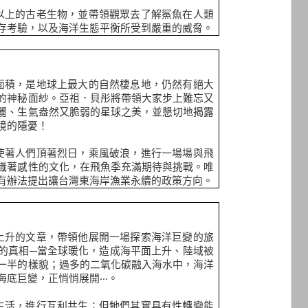
以上的古老生物，並帶領觀眾去了解鯊魚在人類
存考驗，以及海洋生態平衡所受到嚴重的威脅。
面積，是地球上最大的自然棲息地，仍然有絕大
的神秘面紗。亞祖．貝彤將帶領大家步上難忘又
麗、生氣盎然又脆弱的星球之美，並懇切地揭露
境的隱憂！
使著人們頂著烈日，乘風破浪，進行一場場與飛
織著感性的文化，在飛魚季充滿期待與挑戰。唯
有辦法提出讓台灣東海岸漁業永續的政策方向。
上升的文章，帶領他展開一場探索海洋巨變的旅
的真相
─
當全球暖化，造成海平面上升、陸域被
一半的樣貌；過多的二氧化碳融入海水中，海洋
海底巨變，正悄悄展開
‧‧‧
。
生活，進行互利共生；但牠們其實具有性轉變能