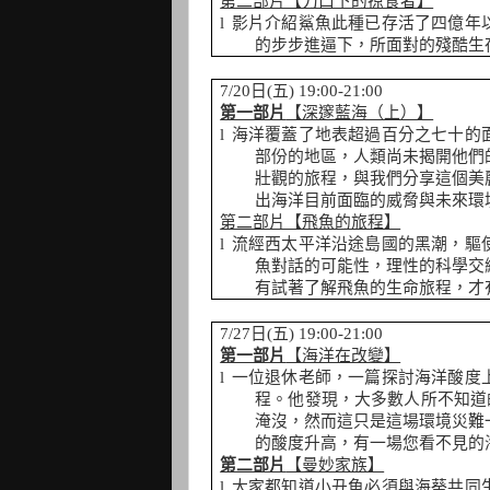
第二部片【刀口下的掠食者】
l
影片介紹鯊魚此種已存活了四億年
的步步進逼下，所面對的殘酷生
7/20
日
(
五
) 19:00-21:00
第一部片
【深邃藍海（上）】
l
海洋覆蓋了地表超過百分之七十的
部份的地區，人類尚未揭開他們
壯觀的旅程，與我們分享這個美
出海洋目前面臨的威脅與未來環
第二部片【飛魚的旅程】
l
流經西太平洋沿途島國的黑潮，驅
魚對話的可能性，理性的科學交
有試著了解飛魚的生命旅程，才
7/27
日
(
五
) 19:00-21:00
第一部片
【海洋在改變】
l
一位退休老師，一篇探討海洋酸度
程。他發現，大多數人所不知道
淹沒，然而這只是這場環境災難
的酸度升高，有一場您看不見的
第二部片
【曼妙家族】
l
大家都知道小丑魚必須與海葵共同