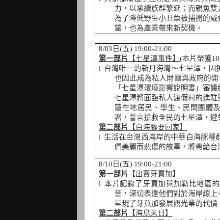
力，以承續族群繁延；而親魚雙
為了降低野生小丑魚被捕撈的威
望，也為產業帶來新契機。
8/03
日
(
五
) 19:00-21:00
第一部片
【七星潭事件】
(
本片榮獲
10
l
台灣唯一的新月海灣～七星潭，因
也因此成為私人財團與政府的開
「七星潭環境影響說明書」審議
七星潭將面臨私人渡假村的進駐
蓮在地居民、學生、民間團體
署，誓言搶救全民的七星潭，避
第二部片
【白海豚要回家】
l
生活在台灣西海岸的中華白海豚種
們美麗而悲傷的故事，將帶給台
8/10
日
(
五
) 19:00-21:00
第一部片
【出賣牙買加】
l
本片記錄了牙買加與加勒比地區的
音，深切表達他們對於海岸線上
呈現了牙買加發展觀光業的代價
第二部片
【海鳥末日】