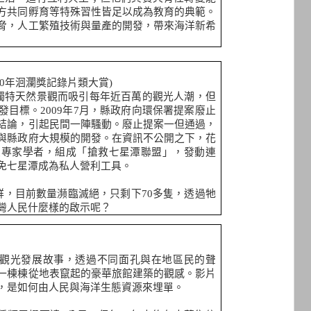
方共同孵育等特殊習性皆足以成為教育的典範。
脅，人工繁殖技術與量產的開發，帶來海洋新希
0
年洄瀾獎記錄片類大賞
)
獨特天然景觀而吸引每年近百萬的觀光人潮，但
發目標。
2009
年
7
月，縣政府向環保署提案廢止
結論，引起民間一陣騷動。廢止提案一但通過，
與縣政府大規模的開發。在資訊不公開之下，花
及專家學者，組成「搶救七星潭聯盟」，發動連
免七星潭成為私人營利工具。
群，目前數量瀕臨滅絕，只剩下
70
多隻，透過牠
灣人民什麼樣的啟示呢？
觀光發展故事，透過不同面孔與在地區民的聲
一棟棟從地表竄起的豪華旅館建築的觀感。影片
，是如何由人民與海洋生態資源來埋單。