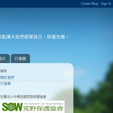
可能讓大自然經營自己，恢復生機。
。
照片
行事曆
網頁
關於我們
行事曆
社團法人中華民國荒野保護協會