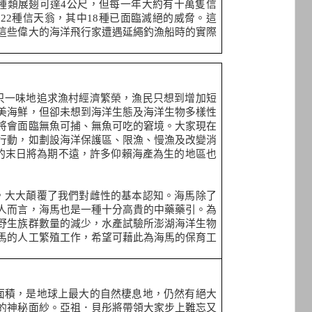
種類展翅可達
4
公尺，但每一年大約有十萬隻信
有
22
種信天翁，其中
18
種已面臨滅絕的威脅。這
這些偉大的海洋飛行家遭遇延繩釣漁船時的實際
只一味地追求漁村經濟繁榮，漁民只想到增加短
美海鮮，但卻未想到海洋生態及海洋生物多樣性
將會面臨無魚可捕、無魚可吃的窘境。大家現在
行動，如劃設海洋保護區、限漁、慢漁及改變消
的末日將為期不遠，許多仰賴海產為生的地區也
，大大顛覆了我們對雌性的基本認知。海馬除了
人而言，海馬也是一種十分高貴的中藥藥引。為
野生族群數量的減少，水產試驗所澎湖海洋生物
馬的人工繁殖工作，希望可藉此為海馬的保育工
面積，是地球上最大的自然棲息地，仍然有絕大
的神秘面紗。亞祖．貝彤將帶領大家步上難忘又