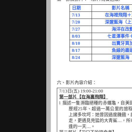
日期
影片名稱
7/13
在海裡飛翔＋
7/20
深邃藍海（上
7/27
海洋在改
8/03
七星潭事件
8/10
出賣牙買
8/17
魚線的盡
8/24
深邃藍海
六、影片內容介紹：
7/13
日
(
五
) 19:00-21:00
第一部片【在海裏飛翔】
l
描述一隻瀕臨絕種的赤蠵龜，自美
歷經
25
年、超過一萬公里的旅
上諸多坎坷：她曾因過度饑餓，
走，更遇見兇猛的大青鯊
…
，所
逢的一天
…
。