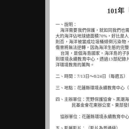
101
年
一、說明：
海洋需要我們保護，就如同我們也
大的海洋佔地球總面積
70%
，好比是人
則否，海洋被當成垃圾桶傾倒污染物
傷害將無法逆轉，因為海洋生態的完整
台灣，是個海島國家，海洋島的子
到環境永續教育中心，透過
13
部紀錄
洋環境教育的薰陶。
二、時間：
7/13
日～
8/24
日（每週五）
三、地點：花蓮縣環境永續教育中心（
四、主辦單位：荒野保護協會、黑潮海
民基金會花東辦公室、東部發
協辦單位：花蓮縣環境永續教育中
五、影展影片：（影片為普通級）