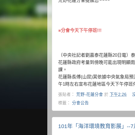
荒野花蓮分會提醒您~~~~
※分會今天下午停班!!!
（中央社記者劉嘉泰花蓮縣20日電）
花蓮縣政府考量到傍晚可能出現明顯雨
課。
花蓮縣長傅(山昆)萁依據中央氣象局
午1時左右宣布花蓮地區今天下午停班
張貼者：
荒野-花蓮分會
於
下午2:26
標籤：
分會公告
101年「海洋環境教育影展」--