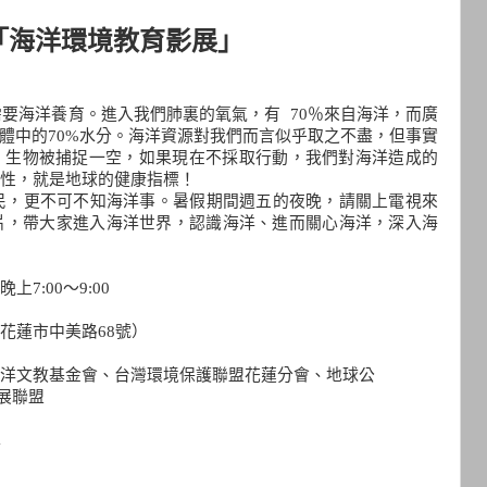
「海洋環境教育影展」
需要海洋養育。進入我們肺裏的氧氣，有
70
％來自海洋，而廣
體中的
70%
水分。海洋資源對我們而言似乎取之不盡，但事實
，生物被捕捉一空，如果現在不採取行動，我們對海洋造成的
性，就是地球的健康指標！
民，更不可不知海洋事。暑假期間週五的夜晚，請關上電視來
片，帶大家進入海洋世界，認識海洋、進而關心海洋，深入海
 晚上
7:00
～
9:00
花蓮市中美路
68
號）
洋文教基金會、台灣環境保護聯
盟花蓮分會、地球公
展聯盟
心