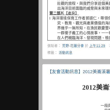
壯觀的旅程，與我們分享這個美
出海洋目前面臨的威脅與未來環
第二部片
【產房】
l
海洋環境保育工作者郭道仁，帶領
究、教育、觀光與產業價值的海
界幾乎一無所知，在漁民歡慶豐
一群傻子義工的心情故事，一一
在人們親臨海洋、發現問題、檢
張貼者：
荒野-花蓮分會
於
上午11:29
標籤：
活動訊息
【友會活動訊息】2012美崙溪
2012
美崙
一段