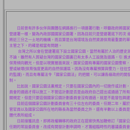
日前曾有許多伙伴與團體在網路進行一項連署行動，呼籲政府將國家
營建署一樣，變為內政部國國家公園署，因為目前只是營建署底下的次 
將近三分之一土地的機構，而且算是台灣環境及自然資源保育最重要的單
主管之下，的確是相當有問題。
台灣之所以會在營建署底下設立國家公園，當然有屬於人治的歷史淵
不論，雖然有人質疑台灣的國家公園裏已有太多人工設施及道路，引 進
保育傾向觀光，但是以現實層面來說，國家公園有專屬的國家公園警察，
墾或破壞(保育強度更高的自然保護區，因為沒有專屬預算與警力，往往
的監護)，而且有專屬法令「國家公園法」的把關，可以讓各級政府的開
制。
比如說，國家公園法裏規定，只要在國家公園內的一切施作或計劃，
員會的通過才得以施工，不管這計劃是否是由政府自己提出或通過了所有
關規定，但是只要這個國家公園計劃委員會沒有通過，就是不能發包興建
目前這個國家公園計劃委員會有三十位左右的委員，任期二年，屬於
管官員以及國家公園所在地的縣長為當然委員之外，還有半數以上委員是
體代表所組成。
日前接獲訊息，即將政權轉移的政府正在提案快馬加鞭修訂「國家公
任期的常設委員會，改成有開發計劃申請時，才籌組臨時性的審議委員會