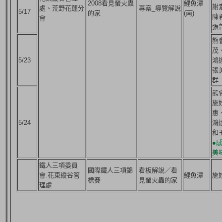
2008看見螢火蟲
鯉魚潭
謝
處、荒野花蓮分
專案_導覽解說
5/17
的家
(南)
陳
會
張
熊
茂
5/23
鴻
張
群
熊
施
惠
5/24
鴻
和
●
美
鐵人三項委員
國際鐵人三項錦
看板解說／看
會.花東縱谷管
鯉魚潭
施
標賽
見螢火蟲的家
理處