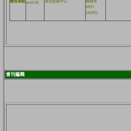
鯉魚潭組
潭北遊客中心
陳雍青
am8:00
0937-
143351
會刊編輯