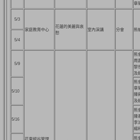
章
5/3
花蓮的美麗與哀
家庭教育中心
室內演講
分會
熊
愁
5/4
熊
周
5/9
黎
及
熊
章
5/10
陳
及
熊
陳
5/16
李
楊
熊
花東縱谷管理