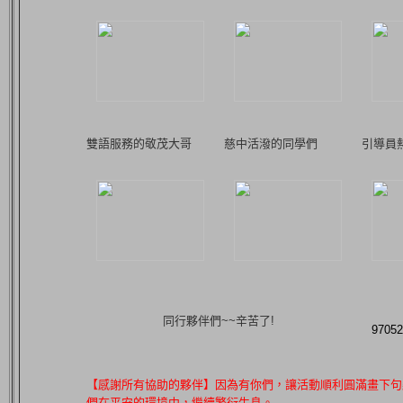
雙語服務的敬茂大哥
慈中活潑的同學們
引導員
同行夥伴們~~辛苦了!
970
【感謝所有協助的夥伴】因為有你們，讓活動順利圓滿畫下句
們在平安的環境中，繼續繁衍生息。