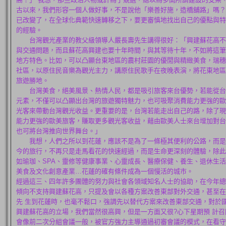
古以來，我們形容一個人做好事，不是說他「樂善好施，造橋舖路」嗎？
已改變了，在全球化典範快速轉移之下，要更審慎地找出自己的優點與特
的經驗。
台灣觀光產業的教父級領導人嚴長壽先生講得很好：「興建蘇花高不
與交通問題，而且蘇花高興建也要十年時間，與其等待十年，不如將這筆
地方特色。比如，可以凸顯台東地區的農村莊園的優閒與精緻美食，瑞穗
社區，以原住民音樂為觀光主力，講原住民歌手在夜晚表演，將花東地區
旅遊勝地。
台灣美食，絕美風景、熱情人民，都是吸引旅客來台優勢，若能從台
元素，不僅可以凸顯出台灣的旅遊獨特魅力，也可吸聚消費能力更強的歐
光客來帶動台灣觀光收益。更重要的是，台灣若能走出自己的路，除了現
能力更強的歐美旅客，賺取更多觀光客收益，藉由歐美人士來台增加對台
也可將台灣推向世界舞台。」
我想，人們之所以到花蓮，應該不是為了一條極其便利的公路，而是
今的旅行，不再只是走馬看花的快速經過，而是生命更深刻的體驗，除此
如瑜珈、SPA、靈修等健康事業、心靈成長、醫療保健、養生、退休生
美食及文化創意產業…花蓮的確有條件成為一個慢活的城市。
經過這三、四年許多團體的努力與社會各領域知名人士的協助，在今年總
傾向不支持興建蘇花高，只提及會以各種方案改善東部對外交通，甚至在
先 生到花蓮時，也毫不鬆口，強調先以替代方案來改善東部交通，對於
興建蘇花高的立場，我們當然很高興，但是一方面又很?心下星期預 計
會像前二次分組會議一般，被官方強力主導通過初審會議的模式，在看守