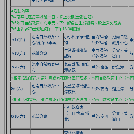
中心、林管處
扶兒童
●活動內容：
7/4南華社區農事體驗一日、晚上夜觀(宏卿山莊)
7/5池南自然教育中心半天、下午鯉魚山生態觀察、晚上營火晚會
7/6山訓課程(宏卿山莊)....下午13:00賦歸
池南自然教育中
小小觀察家~植
室內課程/
池南自然
7/17(四)
李
心/荒野（專案）
物
戶外課程
教育中心
生態遊戲訓練
室內課程/
分會、美
7/19(六)
花蓮分會
解
課程
戶外課程
崙山
池南自然教育中
兒童營隊~鯉魚
7/26(六)
戶外/夜觀
鯉魚潭
分
心
潭夜觀
※相關活動資訊，請注意或向花蓮林區管理處、池南自然教育中心（池
池南自然教育中
兒童營隊~鯉魚
8/9(六)
戶外/夜觀
鯉魚潭
分
心
潭夜觀
※相關活動資訊，請注意或向花蓮林區管理處、池南自然教育中心（池
小小觀察家
（一日/兒童/收
分會、美
8/16(六)
花蓮分會
戶外/室內
分
費）
崙山
森林小精靈