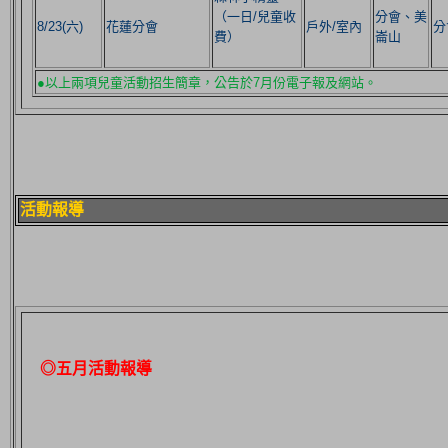
（一日/兒童收
分會、美
8/23(六)
花蓮分會
戶外/室內
分
費）
崙山
●以上兩項兒童活動招生簡章，公告於7月份電子報及網站。
活動報導
◎五月活動報導