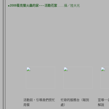
●2008看見螢火蟲的家~~~活動花絮
......攝／陸大光
活動前，引導員們慌忙
忙碌的服務台（報到
宣導~
用餐
處）
解說