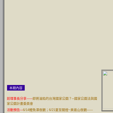
本期內容
前理事長分享------
即將淪陷的台灣國家公園？─國家公園法與國
家公園計畫委員會
活動預告---
6/14鯉魚潭夜觀；6/21夏至關燈~美崙山夜觀------