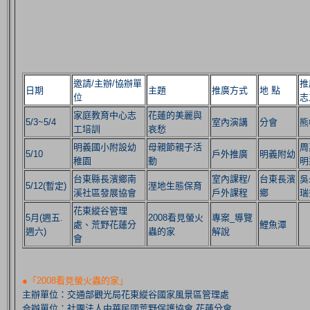
邀請/主辦/協辦單
推
日期
主題
推廣方式
地 點
位
志
家庭教育中心志
花蓮的美麗與
5/3~5/4
室內演講
分會
熊
工培訓
哀愁
明義國小附設幼
母親節親子活
周
5/10
戶外推廣
明義附幼
稚園
動
明
台東縣長濱鄉南
室內課程/
台東長濱
吳
5/12(暫定)
溼地生態保育
溪社區發展協會
戶外課程
鄉
瑞
花東縱谷管理
5月(週五.
2008看見螢火
專案_導覽
處、荒野花蓮分
鯉魚潭
週六)
蟲的家
解說
會
●「2008看見螢火蟲的家」
主辦單位：交通部觀光局花東縱谷國家風景區管理處
合辦單位：社團法人中華民國荒野保護協會 花蓮分會