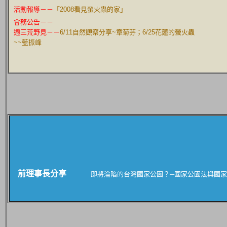
活動報導－－
「2008看見螢火蟲的家」
會務公告－－
週三荒野見
－－
6
/11自然觀察分享~章菊芬；6/25花蓮的螢火蟲
~~藍振峰
前理事長分享
即將淪陷的台灣國家公園？─國家公園法與國