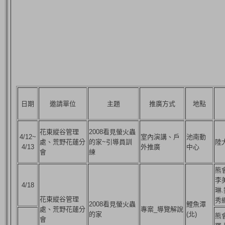
日期
邀請單位
主題
推廣方式
地點
花東縱谷管理
2008看見螢火蟲
4/12~
室內演講、戶
池南動
處、荒野花蓮分
的家~引導員訓
陸
4/13
外推廣
中心
會
練
熊
李
4/18
琳
花東縱谷管理
秀
2008看見螢火蟲
鯉魚潭
處、荒野花蓮分
專案_導覽解說
的家
(北)
熊
會