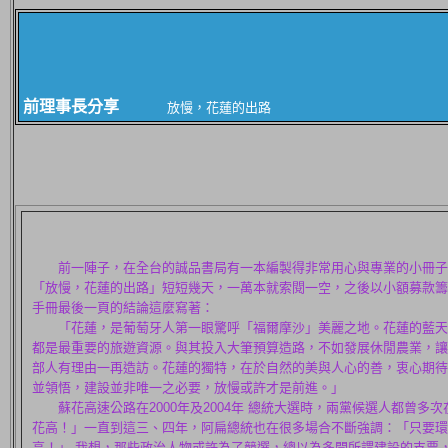
前理事長分享
放慢，花蓮的出路
前一陣子，在全台的誠品書局有一本編製得非常用心與專業的小冊子
「放慢，花蓮的出路」短短幾天，一萬本就索閱一空，之後以小額募款籌
手冊最後一頁的結論這麼寫著：
「花蓮，是葡萄牙人第一眼驚呼「福爾摩沙」美麗之地。花蓮的藍天
都是最重要的旅遊資源。與其投入大筆預算造路，不如發展休閒農業，讓
部人有理由一再造訪。花蓮的獨特，在於自然的美與人心的善，衷心期待
並領悟，建設並非唯一之必要，放慢或許才是前進。」
蘇花高速公路在2000年及2004年 總統大選時，兩黨候選人都曾多
花高！」一直到這三、四年，阿扁總統也在很多場合不斷強調：「只要環
高！」 我想，那些政治人物或許為了競選，總以為多開所謂建設的支票