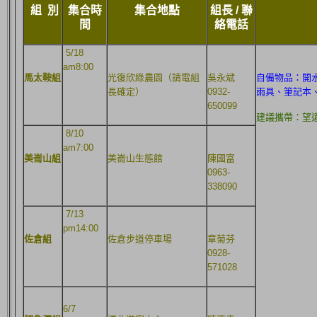
組 別
集合時
集合地點
組長 / 聯
間
絡電話
5/18
am8:00
馬太鞍組
光復欣綠農園（請電組
吳永斌
自備物品：開
長確定）
0932-
雨具、筆記本
650099
建議攜帶：望
8/10
am7:00
美崙山組
美崙山生態館
陳國富
0963-
338090
7/13
pm14:00
佐倉組
佐倉步道停車場
章菊芬
0928-
571028
6/7