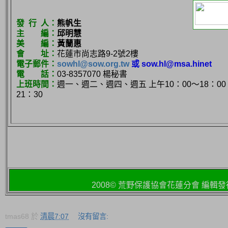
發 行 人：
熊帆生
主 編：
邱明慧
美 編：
黃蘭惠
會 址：
花蓮市尚志路9-2號2樓
電子郵件：
sowhl@sow.org.tw
或 sow.hl@msa.hinet
電 話：
03-8357070 楊秘書
上班時間：
週一、週二、週四、週五 上午10：00～18：00
21：30
2008© 荒野保護協會花蓮分會 編輯發
tmas68
於
清晨7:07
沒有留言: