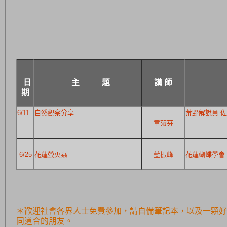
日
主 題
講 師
期
6/11
自然觀察分享
荒野解說員.
章菊芬
6/25
花蓮螢火蟲
藍振峰
花蓮蝴蝶學會
＊歡迎社會各界人士免費參加，請自備筆記本，以及一顆好
同道合的朋友。