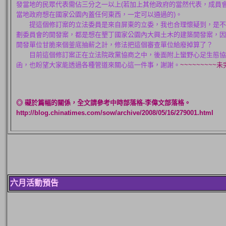
發當地的民眾代表需佔三分之一以上(若加上其他政府的當然代表，成員
當地政府想在國家公園內蓋任何東西，一定可以通過的)。
提這個修訂案的立法委員是來自屏東的立委，我也合理懷疑到，是不
劃委員會的開發案，都是想在墾丁國家公園內大興土木的建築開發案，因
開發單位甘脆來個釜底抽薪之計，修法把這個審查單位給廢掉算了？
目前這個修訂案正在立法院政黨協商之中，後面附上蠻野心足生態協
函，也盼望大家能透過各種管道來關心這一件事，謝謝。
~~~~~~~~~未
◎ 礙於篇幅的關係，全文請參考中時部落格-李偉文部落格。
http://blog.chinatimes.com/sow/archive/2008/05/16/279001.html
六月活動預告