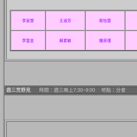
李家萓
王淑芳
蔡怡慧
李富金
蘇素敏
鍾良瑾
週三荒野見
時間：週三晚上7:30~9:00 地點：分會