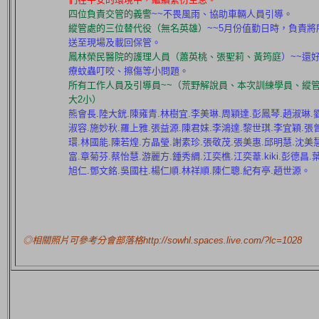
四位負責交管的義警
~~不畏風雨、協助車輛人員引導。
縱管處的三位替代役（無名英雄）
~~5月份值勤日時，負責
送至現場及載回保管。
鳳林榮民醫院的護理人員（蕭英桃、張聖莉、黃筠庭
）~~還
療蚊蟲叮咬、擦傷等小問題。
所有工作人員及引導員~~（荒野解說員、本次訓練學員、縱管
大2小）
熊會長.陸大銧.陳雍青.林樹宜.李美琳.周穎達.彭鳳琴.趙淑琳.
淑容.施妙秋.羅上雅.張益源.陳君妹.李鴻達.黎世琪.李宜穎.張
環.林國能.陳若煌.方晶瑩.謝素珍.張敬茂.張美惠.邱明慧.沈美慧
富.章菊芬.蔡怡慧.游麗方.鍾秀綢.江奕樵.江奕葦.kiki.彭德昌.
旭仁.鄧文銘.吳國柱.楊仁順.林祥順.陳仁聰.紀有亭.趙世源。
◎相關照片可參考分會部落格http://sowhl.spaces.live.com/?lc=1028