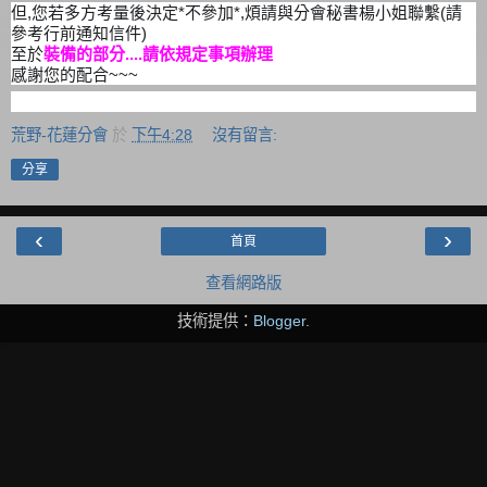
但,您若多方考量後決定*不參加*,煩請與分會秘書楊小姐聯繫(請
參考行前通知信件)
至於
裝備的部分....請依規定事項辦理
感謝您的配合~~~
荒野-花蓮分會
於
下午4:28
沒有留言:
分享
‹
›
首頁
查看網路版
技術提供：
Blogger
.