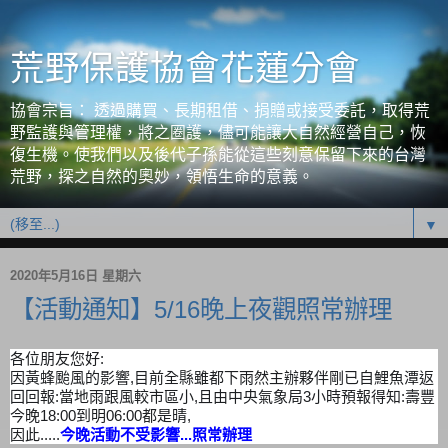
荒野保護協會花蓮分會
協會宗旨： 透過購買、長期租借、捐贈或接受委託，取得荒
野監護與管理權，將之圈護，儘可能讓大自然經營自己，恢
復生機。使我們以及後代子孫能從這些刻意保留下來的台灣
荒野，探之自然的奧妙，領悟生命的意義。
▼
2020年5月16日 星期六
【活動通知】5/16晚上夜觀照常辦理
各位朋友您好:
因黃蜂颱風的影響,目前全縣雖都下雨然主辦夥伴剛已自鯉魚潭返
回回報:當地雨跟風較市區小,且由中央氣象局3小時預報得知:壽豐
今晚18:00到明06:00都是晴,
因此.....
今晚活動不受影響...照常辦理