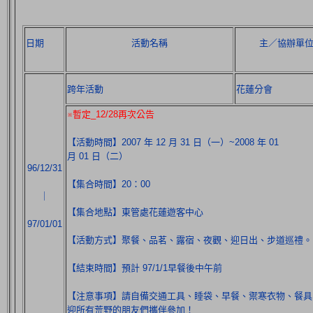
日期
活動名稱
主／協辦單
跨年活動
花蓮分會
※暫定_12/28再次公告
【活動時間】2007 年 12 月 31 日（一）~2008 年 01
月 01 日（二）
96/12/31
【集合時間】20：00
｜
【集合地點】東管處花蓮遊客中心
97/01/01
【活動方式】聚餐、品茗、露宿、夜觀、迎日出、步道巡禮。
【結束時間】預計 97/1/1早餐後中午前
【注意事項】請自備交通工具、睡袋、早餐、禦寒衣物、餐具
迎所有荒野的朋友們攜伴參加！