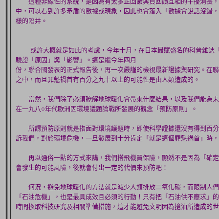
這種非線性的系統，是因為有太多正回饋與負回饋互相的干擾消長，
中，可以看到許多矛盾的數據或現象，因此也會落入「數據會說話沒錯，
樣的陷井。
或許大概就是如此的考慮，今年十月，在日本最賦盛名的科普雜誌「
驗證「原因」與「影響」。這是繼今年四月
份，聯合國發表的正式報告後，再一次嚴謹的檢視最新證據與研究。在聯
之中，而且罪魁禍首有百分之九十以上的可能性是由人類造成的。
當然，我們除了必須瞭解地球暖化會帶來什麼結果，以及我們能為未
在一九八○年代歐洲因環境議題論戰所發展的觀念「預防原則」。
所謂預防原則就是指面對環境議題時，即使科學證據還沒有得到百分
訴我們，對於環境危機，一旦發展到十分肯定「就是這個罪魁禍首」時，
再以通俗一點的方式來講，我們搭飛機買保險，顯然不是因為「確定
會發生的可能風險，後就會付出一定的代價來預防吧！
何況，避免地球暖化的方法就是減少人類排放二氧化碳，而限制人們
「石油危機」，也是最具成效且必須的行動！只有把「石油供不應求」的
時間換取科技研究及相關準備措施，這才能避免文明因為搶油所造成的世