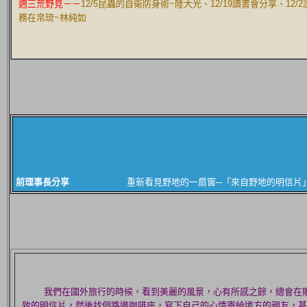
週三荒野見
－－
12
/5昆蟲的自衛防身術~陸大光、12
/19讀書會分享、12/
務在帛琉~林純如
前理事長分享
重新看見野地的一扇窗─「來自野地的明信片」
我們在國外旅行的時候，看到美麗的風景，心有所感之餘，總會在
致的明信片，然後找個路邊咖啡座，寫下自己的心情寄給遠方的親友，甚