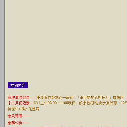
本期內容
前理事長分享------
重新看見野地的一扇窗─「來自野地的明信片」推薦序
十二月份活動---
12/1上午08:00~11:00我們一起來救樹!佐倉步道除蔓、12
抗暖化活動~花蓮場
會員報導－－
會務公告－－