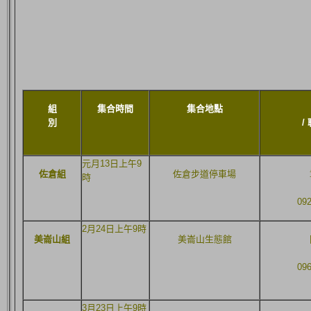
組
集合時間
集合地點
別
/
元月13日上午9
佐倉組
佐倉步道停車場
時
09
2月24日上午9時
美崙山組
美崙山生態館
09
3月23日上午9時