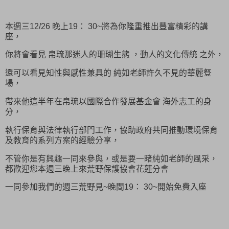
本週三12/26 晚上19： 30~將為你隆重推出豐富精彩的講
座，
你將會看見 帛琉那迷人的珊瑚生態 ，動人的文化傳統 之外，
還可以看見知性與感性兼具的 純如老師許久不見的華麗豋
場，
帶來他這半年在帛琉以國際合作發展基金會 海外志工的身
分，
執行保育與法律執行部門工作，協助政府共同推動環境保育
及教育的系列方案的經驗分享，
不管你是有興趣一同來參與，或是要一睹純如老師的風采，
都歡迎您本週三晚上來荒野保護協會花蓮分會
一同參加我們的週三荒野見~晚間19： 30~開始免費入座