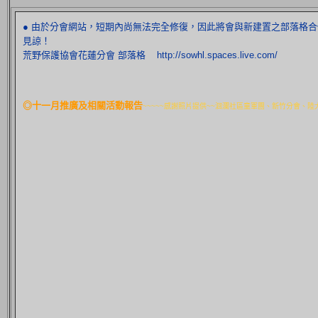
● 由於分會網站，短期內尚無法完全修復，因此將會與新建置之部落格合
見諒！
荒野保護協會花蓮分會 部落格 http://sowhl.spaces.live.com/
◎十一月推廣及相關活動報告
~~~~~感謝照片提供~~洄瀾社區童軍團、新竹分會、