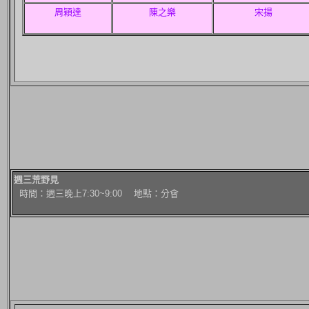
周穎達
陳之樂
宋揚
週三荒野見
時間：週三晚上7:30~9:00 地點：分會