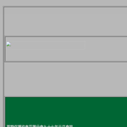
荒野保護協會花蓮分會九十七年元月會訊