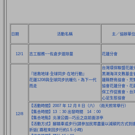
日期
活動名稱
主／協辦單
12/1
志工服務~~佐倉步道除蔓
花蓮分會
台灣環保聯盟花蓮
『拯救地球‧全球同步‧在地行動』
黑潮海洋文教基金
花蓮1208與全球同步抗暖化，為下一代
蓮縣野鳥協會、荒
而走
協會花蓮分會、花
保工作促進會、台
心足生態協會
【活動時間】2007 年 12 月 8 日（六）（雨天照常舉行）
【集合時間】13 ：30 出發時間 14 ：00
12/8
【集合地點】北濱公園---巧云之店前面涼亭
【活動方式】腳踏車或步行(請參加民眾盡量以減碳的方式到達現場
折返( 路程來回步行約1.5 小時)