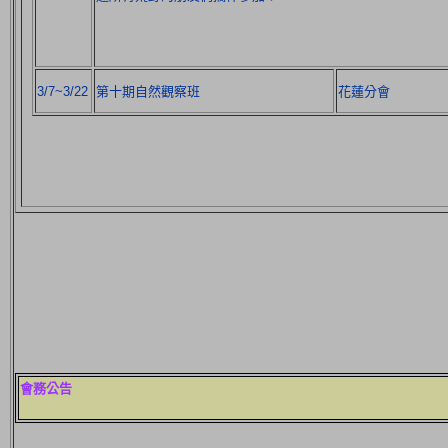
3/7~3/22
第十期自然觀察班
花蓮分會
會務公告