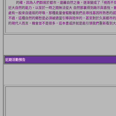
的確，因為人們群居於都市，遠離自然之後，逐漸變成了「視而不見
近大自然的能力，以至於一時之間無法從大 自然那裏得到啟示與喜悅。
處有一股來自遠祖的呼喚，那種能量會驅動著我們去尋找基因所熟悉的感
不過，這種自然的鄉愁是必須被適當引導與陪伴的，甚至對於久居都市的
的現代人而言，機會並不是很多，這本書或許就是能引領我們重新看到大
近期活動預告