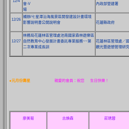
12/4
會-V
內政部營建署
場
補辦/七星潭沿海風景區開發建設計畫環境
12/26
影響說明書公開說明會
花蓮縣政府
林務局花蓮林區管理處池南國家森林遊樂區
12/27
自然教育中心發展計畫委託專業服務~~第
花蓮林區管理處／
二次專業成長訓
觀光暨遊憩管理研
●元月份壽星
親愛的會員：祝您 生日快樂！
廖美菊
古煥森
莊琇蓉