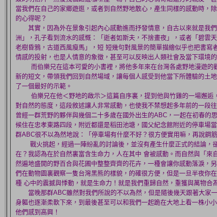
當我們在自己的家鄉遊逛，或者到自然野地散心，產生同樣的感動時，除
的心得呢？
其實，因為外在景象引起內心感動進而抒發情意，自古以來就是我們文
洲」，孔子看到流水的感慨：「逝者如斯夫，不捨畫夜」，或者「碧雲天
老樹昏鴉，古道西風瘦馬」，短 短幾句對風景的簡單描繪似乎也把書寫
情感的投射，也是人情意的象徵，甚至可以反映出人類社會及當下環境的
而伯樂兄在這本可愛的小書裡，將他多年來在台灣各處野地漫遊的觀
新的短文，帶領我們回到自然場域，讓每個人感受到他當下所體驗的土地
了一個最好的示範。
伯樂兄在他＜野地的啟示＞這篇自序裏，提到他與竹雞的一場邂逅，
對自然的態度，這段敘述讓人非常感動，也使我不禁想起多年前的一段往
曾經一群荒野的夥伴與幾個二十多歲在國外出生的ABC，一起在初春的
候住在忠孝東路四段，附近都還是稻田池塘，國父紀念館附近的停車場當
群ABC很不以為然地說：「停車場有什麼不好？很方便實用嘛，再說鋼
戰火挑起，經過一陣紛亂的討論後，並沒有產生什麼正式的結論，卻
在？我認為在於自然裏富含生命力，人在其中 會被感動。而自然與「來
然遍地盛開的野百合與花圃中整整齊齊的花卉，一種會讓你感動落淚，另
們在動物園裏觀察一隻台灣黑熊的樣貌，的確很方便，但是一旦半夜你在
種 心中的震撼與悸動，就是生命力！就是我們重歸自然，重獲與萬物合
當晚那群ABC雖然對我們所說的不以為然，但是隨後幾天跟著大家一
身軀也逐漸柔軟下來，到最後甚至可以和我們一起跪在大地上看一株小小
他們感到高興！