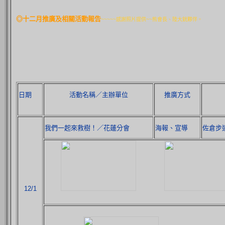
◎十二月推廣及相關活動報告
~~~~~感謝照片提供~~熊會長、陸大銧夥伴。
日期
活動名稱／主辦單位
推廣方式
我們一起來救樹！／花蓮分會
海報、宣導
佐倉步
12/1