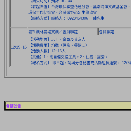
【結束時間】預計 16：00
【發起團體】台灣環保聯盟花蓮分會、黑潮海洋文教基金會
環保工作促進會、台灣蠻野心足生態協會
【聯絡方式】聯絡人： 0928454306 陳先生
霧社楓林農場賞楓／會員聯誼
會員聯誼
【活動對象】志工、會員及其友人
【活動費用】均攤（保險、餐飲…）
12/15~16
【活動人數】12~16人
【其他】1、需自備交通工具。2、住宿：露營。
【報名方式】 即日起，請與分會秘書或活動組長連繫， 12/
會務公告