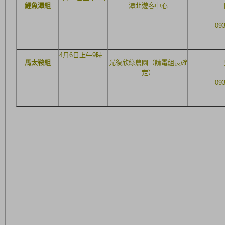
鯉魚潭組
潭北遊客中心
09
4月6日上午9時
馬太鞍組
光復欣綠農園（請電組長確
定）
09