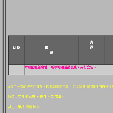
講
日 期
主
師
題
本月因搬新會址，所以相關活動訊息，另行公告。
●每月一次的週三戶外見，因為非推廣活動，因此請參加的夥伴們自行注
裝備：穿長褲.布鞋.水壺.手電筒.雨具。
其它：筆記.相機.圖鑑...