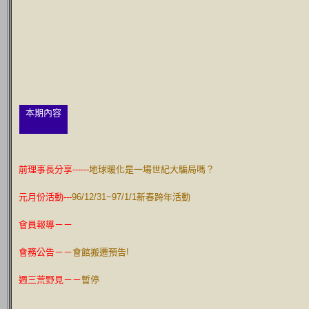
本期內容
前理事長分享------
地球暖化是一場世紀大騙局嗎？
元月份活動---
96/12/31~97/1/1新春跨年活動
會員報導－－
會務公告－－
會館搬遷預告!
週三荒野見
－－
暫停