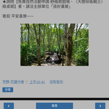
★詢問【免費自然活動申請-野植遊戲場、〈大樹保衛戰士〉
綠桌遊】者，請洽主辦單位「孩好書屋」
敬祝 平安喜樂~~~
荒野-花蓮分會
於
上午10:41
沒有留言:
分享
‹
›
首頁