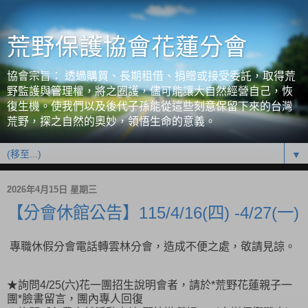
荒野保護協會花蓮分會
協會宗旨： 透過購買、長期租借、捐贈或接受委託，取得荒
野監護與管理權，將之圈護，儘可能讓大自然經營自己，恢
復生機。使我們以及後代子孫能從這些刻意保留下來的台灣
荒野，探之自然的奧妙，領悟生命的意義。
▼
2026年4月15日 星期三
【分會休館公告】115/4/16(四) -4/27(一)
專職休假分會電話轉雲林分會，造成不便之處，敬請見諒。
★詢問4/25(六)花一團招生說明會者，請於*荒野花蓮親子一
團*臉書留言，團內專人回復