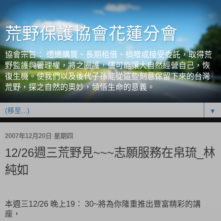
荒野保護協會花蓮分會
協會宗旨： 透過購買、長期租借、捐贈或接受委託，取得荒
野監護與管理權，將之圈護，儘可能讓大自然經營自己，恢
復生機。使我們以及後代子孫能從這些刻意保留下來的台灣
荒野，探之自然的奧妙，領悟生命的意義。
▼
2007年12月20日 星期四
12/26週三荒野見~~~志願服務在帛琉_林
純如
本週三12/26 晚上19： 30~將為你隆重推出豐富精彩的講
座，