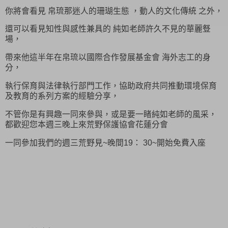
你將會看見 帛琉那迷人的珊瑚生態 ，動人的文化傳統 之外，
還可以看見知性與感性兼具的 純如老師許久不見的華麗豋
場，
帶來他這半年在帛琉以國際合作發展基金會 海外志工的身
分，
執行保育與法律執行部門工作，協助政府共同推動環境保育
及教育的系列方案的經驗分享，
不管你是有興趣一同來參與，或是要一睹純如老師的風采，
都歡迎您本週三晚上來荒野保護協會花蓮分會
一同參加我們的週三荒野見~晚間19： 30~開始免費入座