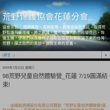
荒野保護協會花蓮分會
協會宗旨： 透過購買、長期租借、捐贈或接受委託，取得荒
野監護與管理權，將之圈護，儘可能讓大自然經營自己，恢
復生機。使我們以及後代子孫能從這些刻意保留下來的台灣
荒野，探之自然的奧妙，領悟生命的意義。
▼
2009年7月22日 星期三
98荒野兒童自然體驗營_花蓮 7/19圓滿結
束!
由緯創資通股份有限公司贊助『荒野兒童自然體驗營(弱