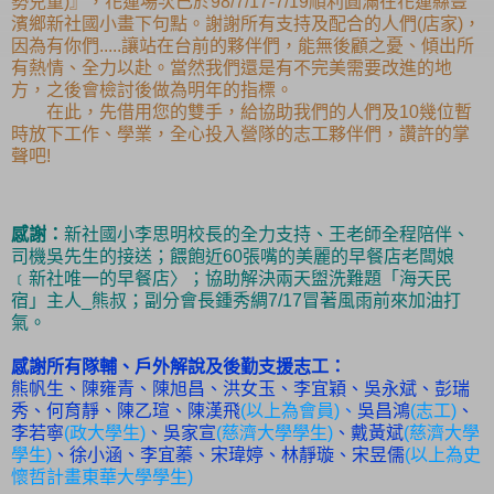
勢兒童)』，花蓮場次已於98/7/17-7/19順利圓滿在花蓮縣豐
濱鄉新社國小畫下句點。謝
謝所有支持及配合的人們(店家)，
因為有你們.....讓站在台前的夥伴們，能無後顧之憂、傾出所
有熱情、全力以赴。當然我們還是有不完美需要改進的地
方，之後會檢討後做為明年的指標。
在此，先借用您的雙手，給協助我們的人們及10幾位暫
時放下工作、學業，全心投入營隊的志工夥伴們，讚許的掌
聲吧!
感謝：
新社國小李思明校長的全力支持、王老師全程陪伴、
司機吳先生的接送；餵飽近60張嘴的美麗的早餐店老闆娘
﹝新社唯一的早餐店〉；協助解決兩天盥洗難題「海天民
宿」主人_熊叔；副分會長鍾秀綢7/17冒著風雨前來加油打
氣。
感謝所有隊輔、戶外解說及後勤支援志工：
熊帆生、陳雍青、陳旭昌、洪女玉、李宜穎、吳永斌、彭瑞
秀、何育靜、陳乙瑄、陳漢飛
(以上為會員)
、
吳昌鴻
(志工)
、
李若寧
(政大學生)
、吳家宣
(慈濟大學學生)
、戴黃斌
(慈濟大學
學生)
、徐小涵、李宜蓁、宋瑋婷、林靜璇、宋昱儒
(以上為史
懷哲計畫東華大學學生)