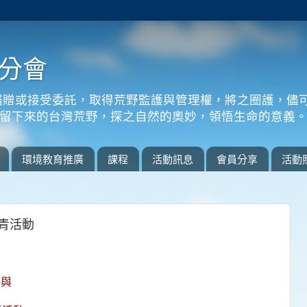
分會
捐贈或接受委託，取得荒野監護與管理權，將之圈護，儘
留下來的台灣荒野，探之自然的奧妙，領悟生命的意義
環境教育推廣
課程
活動訊息
會員分享
活動
春踏青活動
參與