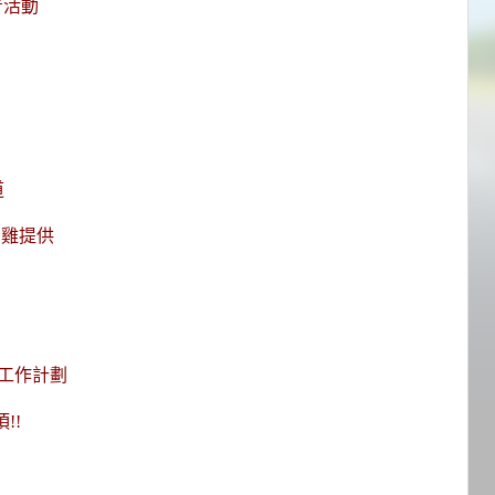
青活動
道
油雞提供
工作計劃
!!