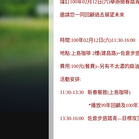
謹訂100年02月12日(六)舉辦開春踏
邀請您一同回顧過去展望未來
時間:100年02月12日(六)11:30-16:00
地點:上島咖啡 2樓(建昌路)+佐倉步
費用:100元(餐費)--另有不太濃的麻
活動安排:
11:30-13:30 新春餐敘(上島咖啡)
*播放99年回顧及100年
13:30-16:00 佐倉步道踏青---目標攻頂