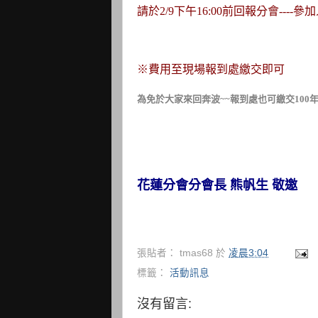
請於2/9下午16:00前回報分會---
※費用至現場報到處繳交即可
為免於大家來回奔波~~報到處也可繳交100年度
花蓮分會分會長 熊帆生 敬邀
張貼者：
tmas68
於
凌晨3:04
標籤：
活動訊息
沒有留言: