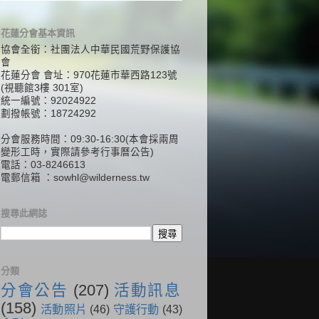
花蓮分會基本資訊
協會全銜：社團法人中華民國荒野保護協
會
花蓮分會 會址：970花蓮市華西路123號
(視聽館3樓 301室)
統一編號：92024922
劃撥帳號：18724292
分會服務時間：09:30-16:30(本會採兩周
變形工時，實際請參考行事曆公告)
電話：03-8246613
電郵信箱 ：
sowhl@wilderness.tw
搜尋此網誌
分類
分會公告
(207)
活動訊息
(158)
活動照片
(46)
守護行動
(43)