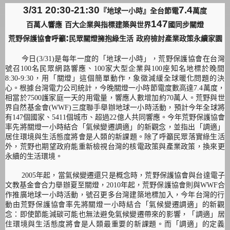
3/31 20:30-21:30
7.4
『地球一小時』全台節電
萬度
147
百萬人響應
百大企業與指標建築與世界
國同步關燈
:
荒野保護協會呼籲
民眾關燈擁抱綠生活
政府檢討產業政策永續家園
今日
(3/31)
是每年一度的「地球一小時」，
荒野保護協會在台灣
號召
100
名民眾網路響應、
100
家大型企業
與
100
座知名地標於晚間
8:30-9:30
，用「關燈」
這個簡單動作，象徵減緩全球暖化問題的決
心。
根據台灣電力公司統計，今晚關燈一小時節電度數高達
7.4
萬度，
相當於
7500
護家庭一天的用電量，響應人數增加約
70
萬人。
荒野與世
界自然基金會
(WWF)
三度聯手舉辦地球一小時活動，
預計今年全球將
有
147
個國家、
5411
個城市、超過
22
億人共
同響應。今年荒野保護協會
率先將關燈一小時結合「氣候變遷調適」
的新觀念，並指出「調適」
居住環境與生活態度將會是人類的新課題。
除了呼籲民眾落實綠生活
外，
荒野也期望政府能重新檢視台灣的核電政策與產業政策，
換來更
永續的生活環境。
2005
年起，當氣候變遷還只是概念時，
荒野保護協會與台達電子
文教基金會合力舉辦夏至關燈，
2010
年
起，荒野保護協會則與
WWF
合
作推廣地球一小時活動，
號召更多台灣建築地標加入，
今年台灣的行
動由荒野保護協會率先將關燈一小時結合「
氣候變遷調適」的新觀
念：
即使節能減碳可能也無法避免氣候變遷帶來的影響，「調適」
居
住環境與生活態度將會是人類最重要的新課題。而「調適」
的定義