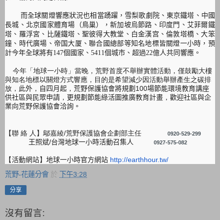
而全球關燈響應狀況也相當踴躍
，雪梨歌劇院、東京鐵塔、
中國
長城、北京國家體育場（鳥巢），新加坡烏節路、印度門、
艾菲爾鐵
塔、羅浮宮、比薩鐵塔、聖彼得大教堂、白金漢宫、
倫敦塔橋、大笨
鐘、時代廣場、帝国大厦、
聯合國總部等知名地標皆關燈一小時，預
計今年全球將有
147
個國
家、
5411
個城市、超過
22
億人共同響應。
今年「地球一小時」當晚，荒野首度不舉辦實體活動，
僅鼓勵大樓
與知名地標
以
關燈方式響應，
目的是希望減少因活動舉辦產生之碳排
放，
此外
，
自四月起
，
荒野保
護協會將規劃
100
場節能環境教育講座
供社區與民眾申請
，
更規劃
節能綠活圖推廣教育計畫
，
歡迎社區與企
業向荒野保護協會洽詢
。
【聯
絡
人】鄔嘉綾
/
荒野保護協會企劃部主任
0920-529-299
王照斌
/
台灣地球一小時活動召集人
0927-575-082
【
活動網站
】
地球一小時官方網站
http://earthhour.tw/
荒野-花蓮分會
於
下午3:28
分享
沒有留言: