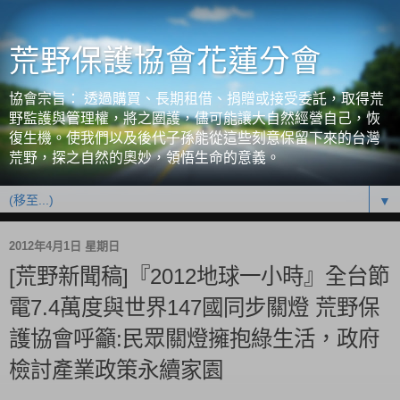
荒野保護協會花蓮分會
協會宗旨： 透過購買、長期租借、捐贈或接受委託，取得荒
野監護與管理權，將之圈護，儘可能讓大自然經營自己，恢
復生機。使我們以及後代子孫能從這些刻意保留下來的台灣
荒野，探之自然的奧妙，領悟生命的意義。
▼
2012年4月1日 星期日
[荒野新聞稿]『2012地球一小時』全台節
電7.4萬度與世界147國同步關燈 荒野保
護協會呼籲:民眾關燈擁抱綠生活，政府
檢討產業政策永續家園