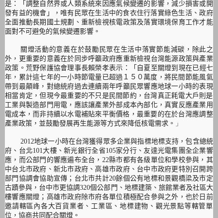
是：「調整自然界或人類系統來因應氣候變遷的影響，
減少損害或開
發有益的機會」，
唯有民眾在生活中的食衣住行落實綠色生活、
政府
全面推動長期國土規劃、
重新檢視核電政策及落實環境保育工作才能
面對不可避免的氣候變遷
影響。
關燈活動的意義在於鼓勵民眾在生活中落實節能減碳
，除此之
外，
更重要的意義在於同步呼籲政府應重新檢視台灣能源政策與產業
政策
。
荒野保護協會理事長賴榮孝表示
：「
自夏至關燈到現在已經七
年，
累計這七年的一小時節電量已超過１５０萬度，
將民間節能風氣
帶到最顛峰，
對總統府過去連續兩年呼籲民眾響應地球一小時的表現
相當肯定，
但現今最重要的不只是民間節約，
台灣真正耗電大戶則是
工業與製造部門用電，
應該讓產業外部成本內部化，真實反應產業用
電成本，
而非持續以水電補貼來平衡價格，
最重要的在於台灣應調整
」
產業政策，
並鼓勵發展再生能源等方式來降低核電需求。
2012
地球一小時在台灣獲得眾多企業與指標地標支持，
包含總統
府、台北
101
大樓、新光銀行全省
105
家分行、
友達光電集團全企業響
應，而公部門的響應遍布全台，
22
縣市都有
各級單位和學校參與，其
中台北市政府、新北市政府、高雄市政府、
台中市政府更特別召開跨
部門協調會協助宣傳；台北市共計
20
餘個
公有地標和景觀橋梁及市定
古蹟參與，台中市更協調
320
個公部門
、地標建築、旅館業者及社區大
樓響應關燈；
高雄市政府除市府各單位積極配合參與之外，
也於日前
邀請轄區內各大百貨業者、工業區、地標建物、
觀光景點等轄管單
位，協商共同配合關燈。