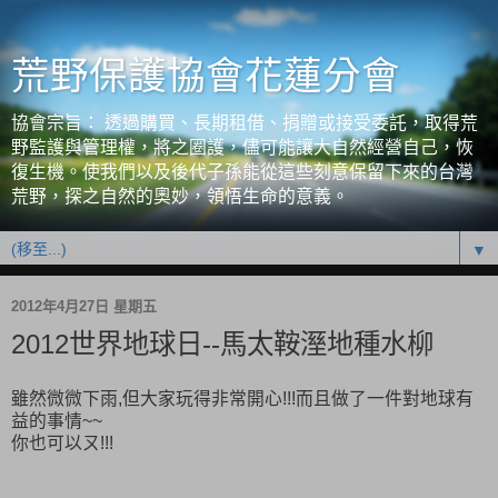
荒野保護協會花蓮分會
協會宗旨： 透過購買、長期租借、捐贈或接受委託，取得荒
野監護與管理權，將之圈護，儘可能讓大自然經營自己，恢
復生機。使我們以及後代子孫能從這些刻意保留下來的台灣
荒野，探之自然的奧妙，領悟生命的意義。
▼
2012年4月27日 星期五
2012世界地球日--馬太鞍溼地種水柳
雖然微微下雨,但大家玩得非常開心!!!而且做了一件對地球有
益的事情~~
你也可以ㄡ!!!