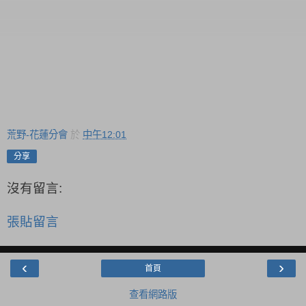
荒野-花蓮分會
於
中午12:01
分享
沒有留言:
張貼留言
‹
›
首頁
查看網路版