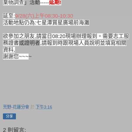
棄物調查
」活動
-----
延期
!
延至
:
9/28(
六
)
上午
08:30-10:30
活動地點仍為
:
七星潭賞星廣場前海灘
欲參加之朋友
,
請當日
08:20
現場辦理報到。需要志工服
務證書
或證明者
,
請報到時跟現場人員說明並填寫相關
資料
,
謝謝您
~~~
~
荒野-花蓮分會
於
下午3:16
分享
2 則留言: