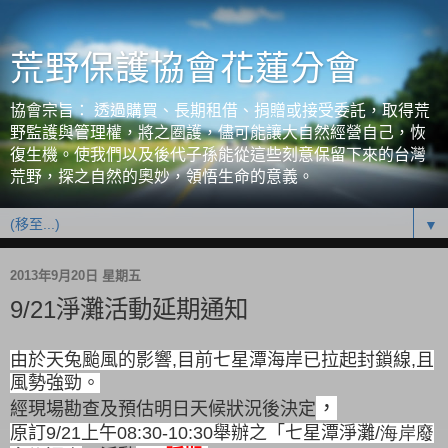
荒野保護協會花蓮分會
協會宗旨： 透過購買、長期租借、捐贈或接受委託，取得荒
野監護與管理權，將之圈護，儘可能讓大自然經營自己，恢
復生機。使我們以及後代子孫能從這些刻意保留下來的台灣
荒野，探之自然的奧妙，領悟生命的意義。
▼
2013年9月20日 星期五
9/21淨灘活動延期通知
由於天兔颱風的影響
,
目前七星潭海岸已拉起封鎖線
,
且
風勢
強勁。
，
經現場勘查及預估明日天候狀況後決定
原訂
9/21
上午
08:30-10:30
舉辦之「七星潭淨灘
/海岸廢