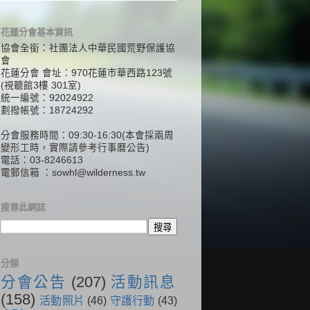
花蓮分會基本資訊
協會全銜：社團法人中華民國荒野保護協
會
花蓮分會 會址：970花蓮市華西路123號
(視聽館3樓 301室)
統一編號：92024922
劃撥帳號：18724292
分會服務時間：09:30-16:30(本會採兩周
變形工時，實際請參考行事曆公告)
電話：03-8246613
電郵信箱 ：
sowhl@wilderness.tw
搜尋此網誌
分類
分會公告
(207)
活動訊息
(158)
活動照片
(46)
守護行動
(43)