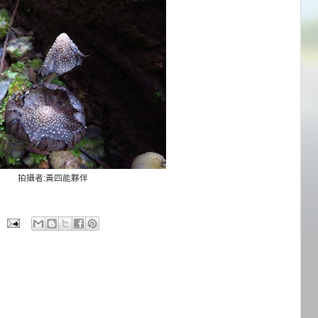
拍攝者:黃四能夥伴