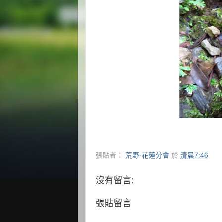
張貼者：
荒野-花蓮分會
於
清晨7:46
沒有留言:
張貼留言