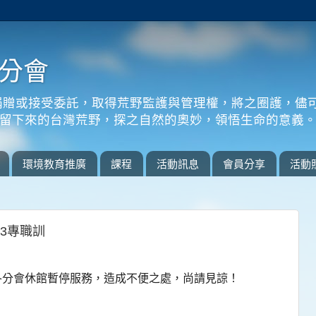
分會
捐贈或接受委託，取得荒野監護與管理權，將之圈護，儘
留下來的台灣荒野，探之自然的奧妙，領悟生命的意義
環境教育推廣
課程
活動訊息
會員分享
活動
/23專職訓
三天，各分會休館暫停服務，造成不便之處，尚請見諒！
