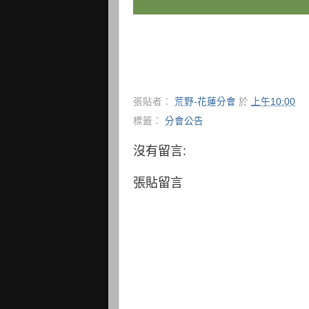
張貼者：
荒野-花蓮分會
於
上午10:00
標籤：
分會公告
沒有留言:
張貼留言