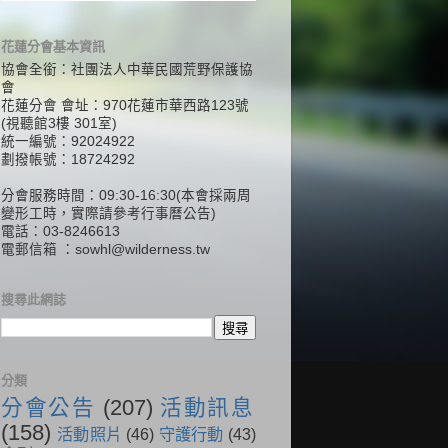
花蓮分會基本資訊
協會全銜：社團法人中華民國荒野保護協
會
花蓮分會 會址：970花蓮市華西路123號
(視聽館3樓 301室)
統一編號：92024922
劃撥帳號：18724292
分會服務時間：09:30-16:30(本會採兩周
變形工時，實際請參考行事曆公告)
電話：03-8246613
電郵信箱 ：
sowhl@wilderness.tw
搜尋此網誌
分類
分會公告
(207)
活動訊息
(158)
活動照片
(46)
守護行動
(43)