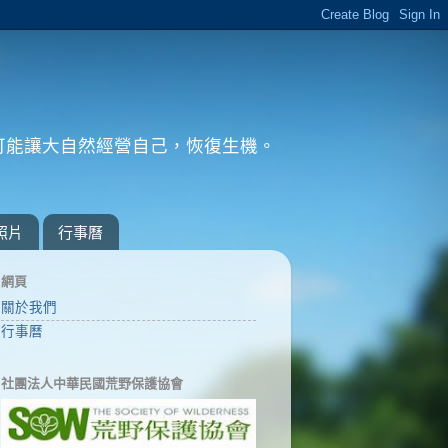
可能讓大自然經營自己，恢復生機。
。
照片
行事曆
網頁
關於我們
行事曆
社團法人中華民國荒野保護協會