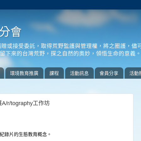
分會
捐贈或接受委託，取得荒野監護與管理權，將之圈護，儘
留下來的台灣荒野，探之自然的奧妙，領悟生命的意義
環境教育推廣
課程
活動訊息
會員分享
活動
r/tography工作坊
然生態紀錄片的生態教育概念。