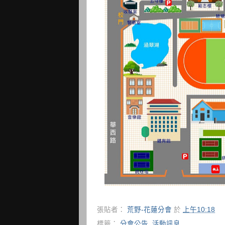
張貼者：
荒野-花蓮分會
於
上午10:18
標籤：
分會公告
,
活動訊息