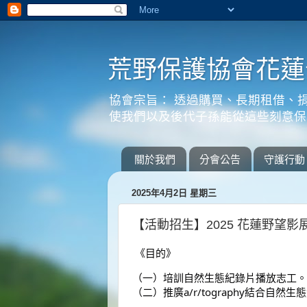
荒野保護協會花蓮
協會宗旨： 透過購買、長期租借、
使我們以及後代子孫能從這些刻意保
關於我們
分會公告
守護行動
2025年4月2日 星期三
【活動招生】2025 花蓮野望影展A/
《目的》
（一）培訓自然生態紀錄片播放志工。
（二）推廣a/r/tography結合自