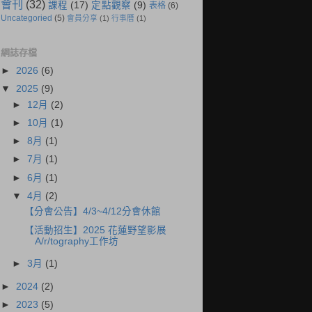
會刊
(32)
課程
(17)
定點觀察
(9)
表格
(6)
Uncategoried
(5)
會員分享
(1)
行事曆
(1)
網誌存檔
►
2026
(6)
▼
2025
(9)
►
12月
(2)
►
10月
(1)
►
8月
(1)
►
7月
(1)
►
6月
(1)
▼
4月
(2)
【分會公告】4/3~4/12分會休館
【活動招生】2025 花蓮野望影展
A/r/tography工作坊
►
3月
(1)
►
2024
(2)
►
2023
(5)