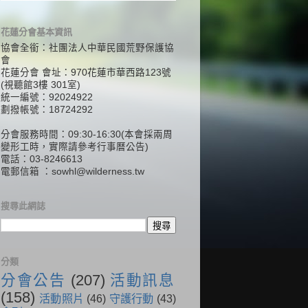
花蓮分會基本資訊
協會全銜：社團法人中華民國荒野保護協
會
花蓮分會 會址：970花蓮市華西路123號
(視聽館3樓 301室)
統一編號：92024922
劃撥帳號：18724292
分會服務時間：09:30-16:30(本會採兩周
變形工時，實際請參考行事曆公告)
電話：03-8246613
電郵信箱 ：
sowhl@wilderness.tw
搜尋此網誌
分類
分會公告
(207)
活動訊息
(158)
活動照片
(46)
守護行動
(43)