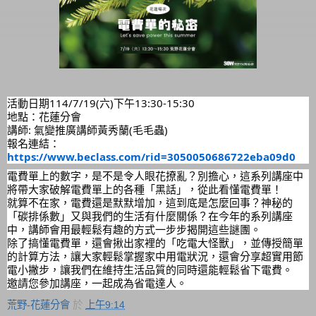
活動日期114/7/19(六)下午13:30-15:30
地點：花蓮分會
講師: 氣變推廣講師黃秀蘭(毛毛蟲)
報名連結：
https://www.beclass.com/rid=3050050686722eba09d0
電費單上的數字，是不是令人眼花撩亂？別擔心，這系列講座中
將帶大家破解電費單上的各種「黑話」，從此看懂電費單！
就算不在家，電費還是默默增加，這到底是怎麼回事？神秘的
「碳排係數」又與我們的生活有什麼關係？在今年的系列講座
中，講師會用最輕鬆有趣的方式一步步揭開這些謎團。
除了搞懂電費單，還會揪出家裡的「吃電大怪獸」，並傳授簡單
的計算方法，讓大家輕鬆掌握家中用電狀況，還會分享超實用節
電小撇步，讓我們在維持生活品質的同時還能輕鬆省下電費。
邀請您參加講座，一起成為省電達人。
荒野-花蓮分會
於
上午9:14