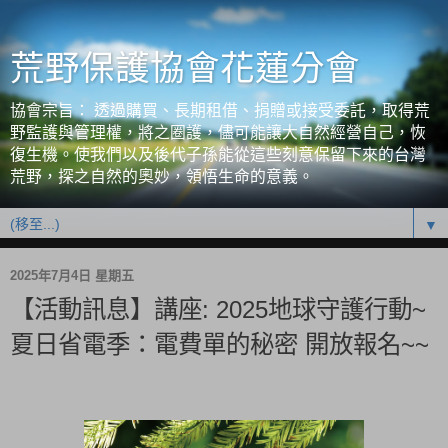
荒野保護協會花蓮分會
協會宗旨： 透過購買、長期租借、捐贈或接受委託，取得荒
野監護與管理權，將之圈護，儘可能讓大自然經營自己，恢
復生機。使我們以及後代子孫能從這些刻意保留下來的台灣
荒野，探之自然的奧妙，領悟生命的意義。
▼
2025年7月4日 星期五
【活動訊息】講座: 2025地球守護行動~
夏日省電季：電費單的秘密 開放報名~~