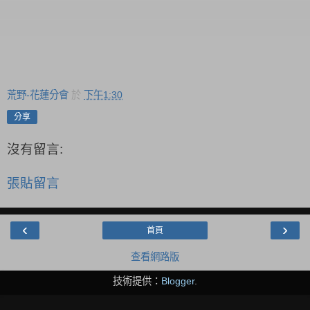
荒野-花蓮分會
於
下午1:30
分享
沒有留言:
張貼留言
‹
›
首頁
查看網路版
技術提供：
Blogger
.