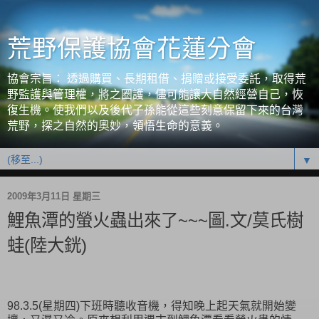
荒野保護協會花蓮分會
協會宗旨： 透過購買、長期租借、捐贈或接受委託，取得荒
野監護與管理權，將之圈護，儘可能讓大自然經營自己，恢
復生機。使我們以及後代子孫能從這些刻意保留下來的台灣
荒野，探之自然的奧妙，領悟生命的意義。
▼
2009年3月11日 星期三
鯉魚潭的螢火蟲出來了~~~圖.文/莫氏樹
蛙(陸大銧)
98.3.5(星期四)下班時聽收音機，得知晚上起天氣就開始變