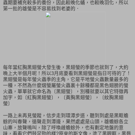
蟲期要補充較多的養份，因此較晚化蛹，也較晚羽化，所以
第一批的雄螢是不容易找到老婆的．
每年當紅胸黑翅螢大發生後，黑翅螢的季節也就到了，大約
晚上大半個月呢！所以3月底要看到黑翅螢是指日可待的了！
黑翅螢是每年螢火蟲季的主角，它是平地螢火蟲數量最多的
一種，不然為什麼熠螢屬螢火蟲裏十餘種都是黑色翅膀的螢
火蟲，單單就它命名為〔黑翅螢〕，別種就要以其它特徵再
加字，如〔紅胸黑翅螢〕，〔黃胸黑翅螢〕，〔紋胸黑翅
螢〕
一路上未再見螢蹤，信步走到環潭步道，聽到到處是黑眶蟾
蜍的叫春聲，循聲走到潭邊，果然處處是山頭，雄蟾蜍各立
山寨，放聲鳴叫，除了呼喚雌蟾蜍外，也有劃定地盤的意
味，看看它們鼓足勁的樣?原來的斯文像，塗了黑眼眶，黑唇