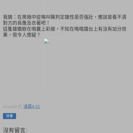
我猜：在黑暗中從鳴叫聲判定雄性是否強壯，應該是看不清
對方的長像及衣著吧！
這隻雄蟾蜍在鳴囊上彩繪，不知在鳴唱擂台上有沒有加分效
果，很令人懷疑？
tmas68
於
凌晨4:21
分享
沒有留言: