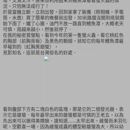
壞，又濕又冷。原來想利用週末到鯉魚潭看看螢火蟲的情
況，只怕無法成行了！
於是當機立斷，立刻出發，回到家拿了裝備（照相機，手電
筒，水壺）買了簡單的晚餐就出發，30米路還沒開到底就開
始下雨了，鐵了心腸，油門不放一路直到鯉魚潭，大概老天
可憐，雨越來越小，然後就停了．
在我的秘密賞螢點，看到今年的第一隻螢火蟲，看它桃紅色
的胸部（前胸背板）及黑色的鞘翅，就知它的每年鯉魚潭最
早報到的〔紅胸黑翅螢〕，
見影知名，這就是台灣俗名的好處．
看到腹部下方有二塊白色的區塊，那是它的二個發光器，表
示它是雄螢．每年最早出來的雄螢都是可憐的王老五，以為
先出來可以搶得美嬌娘，誰知道.......太早出來，雌螢尚未羽化
呢，空歡喜一場，因為雌螢成蟲的體型較雄螢為大，所以幼