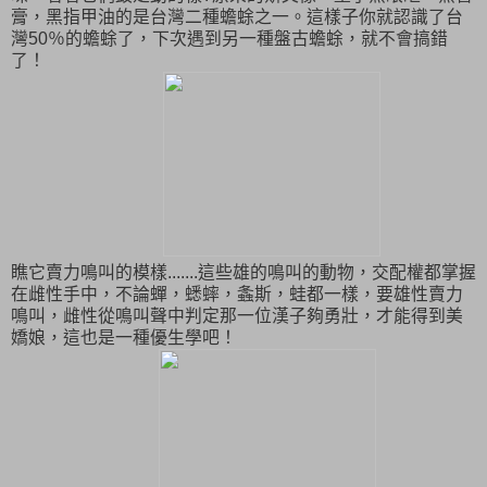
膏，黑指甲油的是台灣二種蟾蜍之一。這樣子你就認識了台
灣50％的蟾蜍了，下次遇到另一種盤古蟾蜍，就不會搞錯
了！
瞧它賣力鳴叫的模樣.......這些雄的鳴叫的動物，交配權都掌握
在雌性手中，不論蟬，蟋蟀，螽斯，蛙都一樣，要雄性賣力
鳴叫，雌性從鳴叫聲中判定那一位漢子夠勇壯，才能得到美
嬌娘，這也是一種優生學吧！